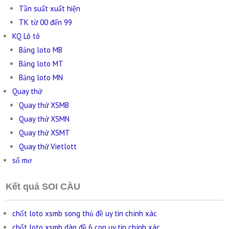
Tần suất xuất hiện
TK từ 00 đến 99
KQ Lô tô
Bảng loto MB
Bảng loto MT
Bảng loto MN
Quay thử
Quay thử XSMB
Quay thử XSMN
Quay thử XSMT
Quay thử Vietlott
sổ mơ
Kết quả SOI CẦU
chốt loto xsmb song thủ đề uy tin chính xác
chốt loto xsmb dàn đề 6 con uy tin chính xác