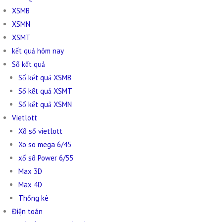
XSMB
XSMN
XSMT
kết quả hôm nay
Sổ kết quả
Sổ kết quả XSMB
Sổ kết quả XSMT
Sổ kết quả XSMN
Vietlott
Xổ số vietlott
Xo so mega 6/45
xổ số Power 6/55
Max 3D
Max 4D
Thống kê
Điện toán