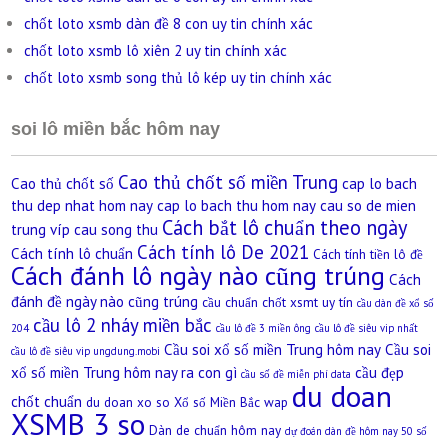
chốt loto xsmb dàn đề 8 con uy tin chính xác
chốt loto xsmb lô xiên 2 uy tin chính xác
chốt loto xsmb song thủ lô kép uy tin chính xác
soi lô miền bắc hôm nay
Cao thủ chốt số miền Trung
Cao thủ chốt số
cap lo bach
thu dep nhat hom nay
cap lo bach thu hom nay
cau so de mien
Cách bắt lô chuẩn theo ngày
trung víp
cau song thu
Cách tính lô De 2021
Cách tính lô chuẩn
Cách tính tiền lô đề
Cách đánh lô ngày nào cũng trúng
Cách
đánh đề ngày nào cũng trúng
cầu chuẩn chốt xsmt uy tín
cầu dàn đề xổ số
cầu lô 2 nháy miền bắc
204
cầu lô đề 3 miền ông
cầu lô đề siêu vip nhất
Cầu soi xổ số miền Trung hôm nay
Cầu soi
cầu lô đề siêu vip ungdung.mobi
xổ số miền Trung hôm nay ra con gì
cầu đẹp
cầu số đề miễn phí data
du doan
chốt chuẩn
du doan xo so Xổ số Miền Bắc wap
XSMB 3 so
Dàn de chuẩn hôm nay
dự đoán dàn đề hôm nay 50 số