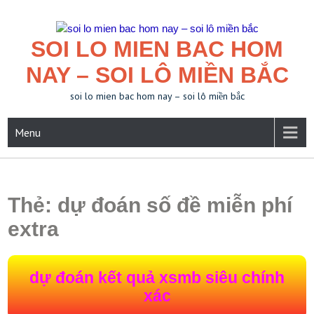
Skip
to
content
SOI LO MIEN BAC HOM
NAY – SOI LÔ MIỀN BẮC
soi lo mien bac hom nay – soi lô miền bắc
Menu
Thẻ:
dự đoán số đề miễn phí
extra
dự đoán kết quả xsmb siêu chính
xác