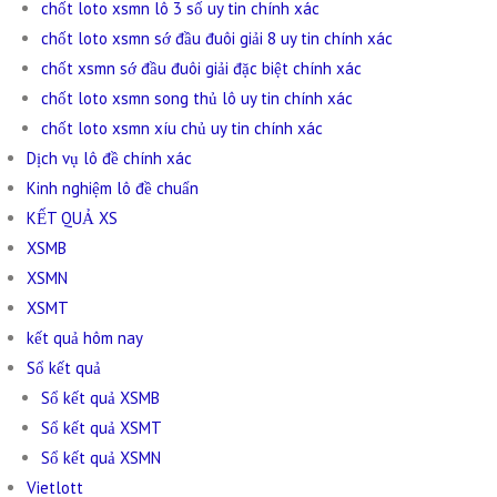
chốt loto xsmn lô 3 số uy tin chính xác
chốt loto xsmn sớ đầu đuôi giải 8 uy tin chính xác
chốt xsmn sớ đầu đuôi giải đặc biệt chính xác
chốt loto xsmn song thủ lô uy tin chính xác
chốt loto xsmn xíu chủ uy tin chính xác
Dịch vụ lô đề chính xác
Kinh nghiệm lô đề chuẩn
KẾT QUẢ XS
XSMB
XSMN
XSMT
kết quả hôm nay
Sổ kết quả
Sổ kết quả XSMB
Sổ kết quả XSMT
Sổ kết quả XSMN
Vietlott