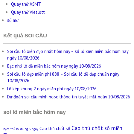
Quay thử XSMT
Quay thử Vietlott
sổ mơ
Kết quả SOI CẦU
Soi cầu lô xiên đẹp nhất hôm nay – số lô xiên miền bắc hôm nay
ngày 10/08/2026
Bạc nhớ lô đề miền bắc hôm nay ngày 10/08/2026
Soi cầu lô đẹp miễn phí 888 – Soi cầu lô đề đẹp chuẩn ngày
10/08/2026
Lô kép khung 2 ngày miễn phí ngày 10/08/2026
Dự đoán soi cầu minh ngọc thông tin tuyệt mật ngày 10/08/2026
soi lô miền bắc hôm nay
Cao thủ chốt số miền
Cao thủ chốt số
bạch thủ lô khung 3 ngày