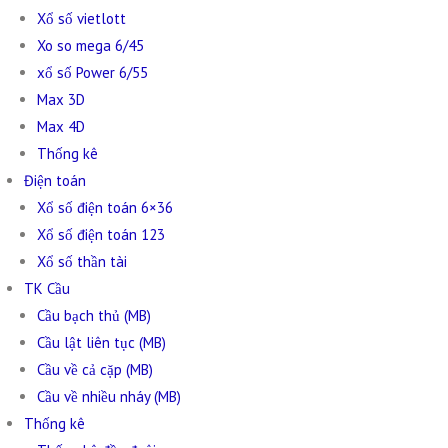
Xổ số vietlott
Xo so mega 6/45
xổ số Power 6/55
Max 3D
Max 4D
Thống kê
Điện toán
Xổ số điện toán 6×36
Xổ số điện toán 123
Xổ số thần tài
TK Cầu
Cầu bạch thủ (MB)
Cầu lật liên tục (MB)
Cầu về cả cặp (MB)
Cầu về nhiều nháy (MB)
Thống kê