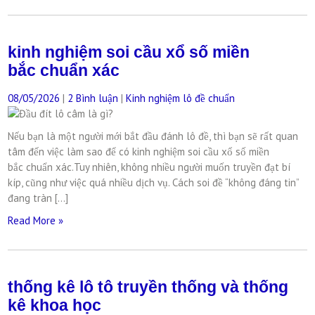
kinh nghiệm soi cầu xổ số miền
bắc chuẩn xác
08/05/2026
|
2 Bình luận
|
Kinh nghiệm lô đề chuẩn
Nếu bạn là một người mới bắt đầu đánh lô đề, thì bạn sẽ rất quan
tâm đến việc làm sao để có kinh nghiệm soi cầu xổ số miền
bắc chuẩn xác.Tuy nhiên, không nhiều người muốn truyền đạt bí
kíp, cũng như việc quá nhiều dịch vụ. Cách soi đề “không đáng tin”
đang tràn […]
Read More »
thống kê lô tô truyền thống và thống
kê khoa học